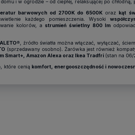
omu i w ogrodzie – od ciepłej, relaksującej po chłodną, 
peratur barwowych od 2700K do 6500K
oraz
kąt ś
świetlenie każdego pomieszczenia. Wysoki
współczy
owanie kolorów, a
strumień świetlny 800 lm
odpowiad
 VALETO®
, źródło światła można włączać, wyłączać, ście
TO
(sprzedawany osobno). Żarówka jest również kompaty
am Smart+, Amazon Alexa oraz Ikea Tradfri
(stan na 06/
b, które cenią
komfort, energooszczędność i nowoczesn