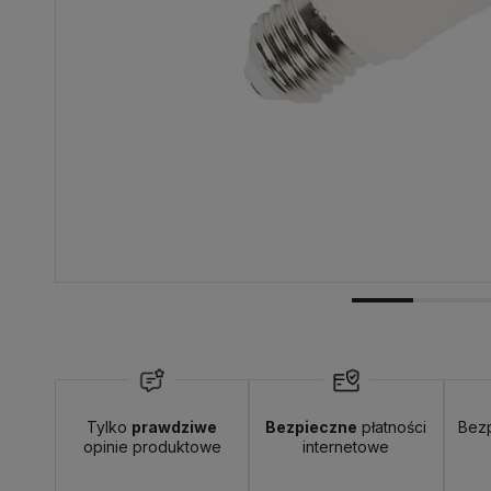
Dostawa:
20,00 zł
- przesyłka kurierska
Tylko
prawdziwe
Bezpieczne
płatności
Bez
opinie produktowe
internetowe