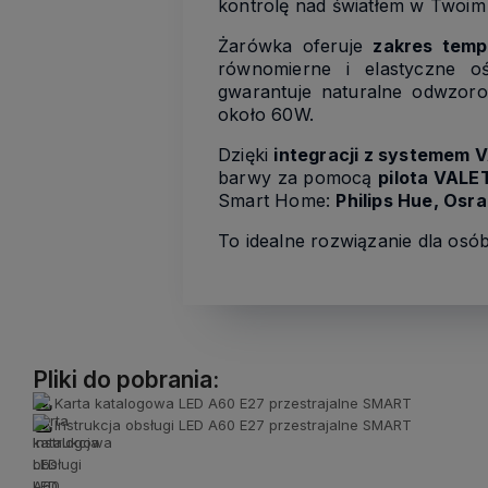
kontrolę nad światłem w Twoim d
Żarówka oferuje
zakres tem
równomierne i elastyczne o
gwarantuje naturalne odwzor
około 60W.
Dzięki
integracji z systemem
barwy za pomocą
pilota VALE
Smart Home:
Philips Hue, Osr
To idealne rozwiązanie dla osó
Pliki do pobrania:
Karta katalogowa LED A60 E27 przestrajalne SMART
Instrukcja obsługi LED A60 E27 przestrajalne SMART