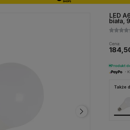
LED A6
biała,
Cena:
184,5
Produkt d
・Ku
Także d