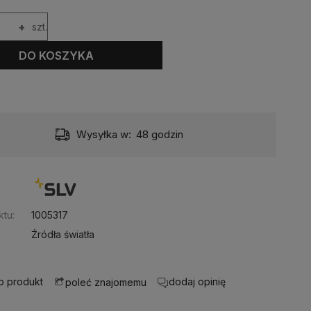
+
szt.
DO KOSZYKA
Wysyłka w:
48 godzin
:
tu:
1005317
Źródła światła
 o produkt
dodaj opinię
poleć znajomemu