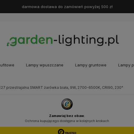
darmowa dostawa do zamówień powyżej 500 zł
ufitowe
Lampy wpuszczane
Lampy gruntowe
Lampy p
E27 przestrajalna SMART żarówka biała, 9W, 2700-6500K, CRI90, 230°