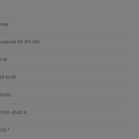
biały
poliamid 66 (PA 66)
9 W
89 lm/W
800lm
2700-6500 K
230 °