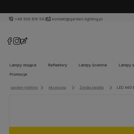
+48 509 819 593
kontakt@garden-lighting.pl
Lampy stojące
Reflektory
Lampy ścienne
Lampy s
Promocje
garden-lighting
Akcesoria
Źródła światła
LED A60 