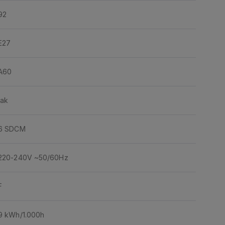
92
E27
A60
tak
6 SDCM
220-240V ~50/60Hz
F
9 kWh/1.000h