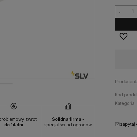
-
Dostępność:
średnia ilość
Producent
Kod produk
Kategoria:
problemowy zwrot
Solidna firma
-
zapytaj
do 14 dni
specjaliści od ogrodów