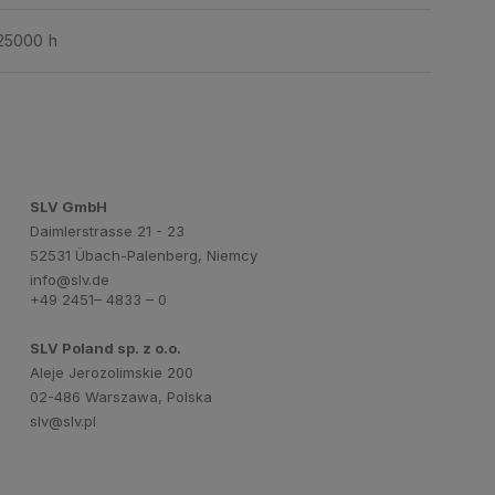
25000 h
SLV GmbH
Daimlerstrasse 21 - 23
52531 Übach-Palenberg, Niemcy
info@slv.de
+49 2451– 4833 – 0
SLV Poland sp. z o.o.
Aleje Jerozolimskie 200
02-486 Warszawa, Polska
slv@slv.pl