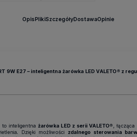
Opis
Pliki
Szczegóły
Dostawa
Opinie
 9W E27 – inteligentna żarówka LED VALETO® z regul
7
to inteligentna
żarówka LED z serii VALETO®
, łącząca
etlenia. Dzięki możliwości
zdalnego sterowania barw