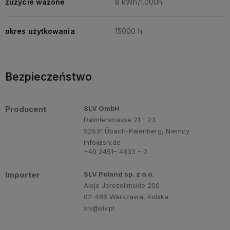
zużycie ważone
8 kWh/1.000h
okres użytkowania
15000 h
Bezpieczeństwo
Producent
SLV GmbH
Daimlerstrasse 21 - 23
52531 Übach-Palenberg, Niemcy
info@slv.de
+49 2451– 4833 – 0
Importer
SLV Poland sp. z o.o.
Aleje Jerozolimskie 200
02-486 Warszawa, Polska
slv@slv.pl