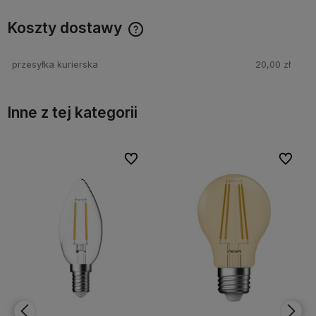
Koszty dostawy
Cena nie zawiera ewentualnych kosztów płatności
przesyłka kurierska
20,00 zł
Inne z tej kategorii
bionych
bionych
Do ulubionych
Do ulubionych
Do ulubi
Do ulubi