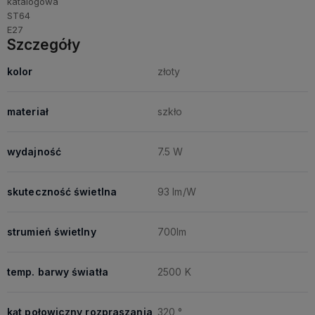
Szczegóły
kolor
złoty
materiał
szkło
wydajność
7.5 W
skuteczność świetlna
93 lm/W
strumień świetlny
700lm
temp. barwy światła
2500 K
kąt połowiczny rozpraszania
320 °