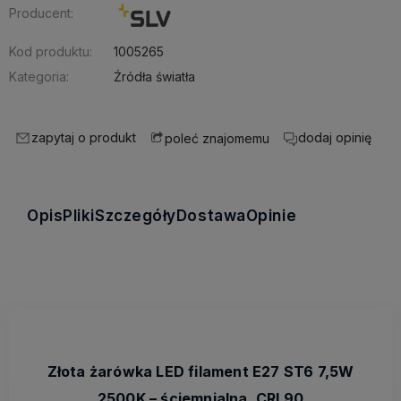
Producent:
Kod produktu:
1005265
Kategoria:
Źródła światła
zapytaj o produkt
dodaj opinię
poleć znajomemu
Opis
Pliki
Szczegóły
Dostawa
Opinie
Złota żarówka LED filament E27 ST6 7,5W
2500K – ściemnialna, CRI 90