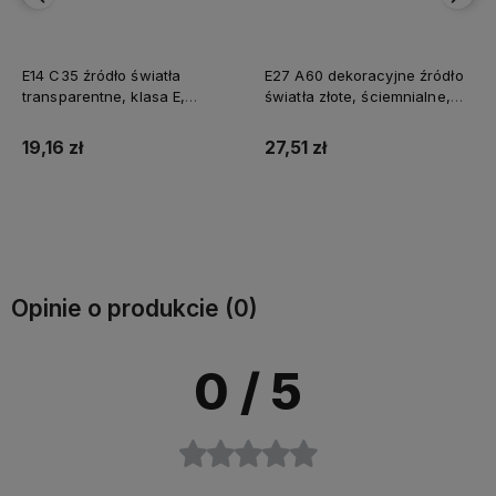
E14 C35 źródło światła
E27 A60 dekoracyjne źródło
transparentne, klasa E,
światła złote, ściemnialne,
2700K, 470lm
2500K, 400lm
19,16 zł
27,51 zł
Do koszyka
Do koszyka
Opinie o produkcie (0)
0
/ 5