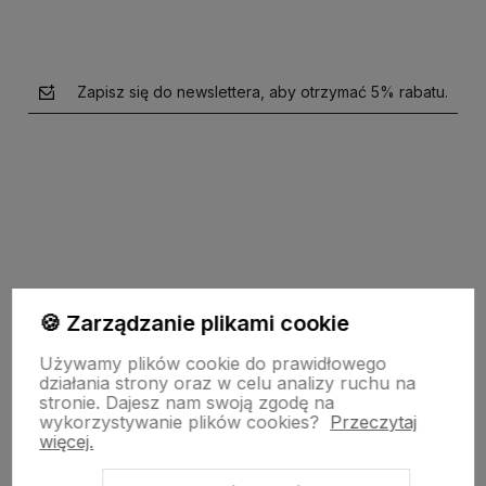
Zapisz się do newslettera, aby otrzymać 5% rabatu.
polityce prywatności
🍪 Zarządzanie plikami cookie
garden-lighting.pl
Używamy plików cookie do prawidłowego
działania strony oraz w celu analizy ruchu na
stronie.
Dajesz nam swoją zgodę na
wykorzystywanie plików cookies?
Przeczytaj
Obsługa klienta
więcej.