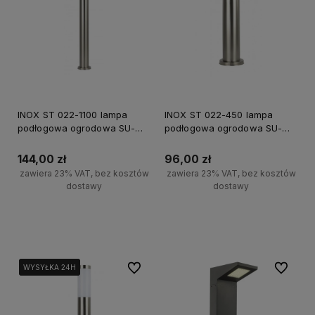
INOX ST 022-1100 lampa
INOX ST 022-450 lampa
podłogowa ogrodowa SU-
podłogowa ogrodowa SU-
MA, 110cm, E27, srebrny,
MA, 45cm, E27, srebrny, IP44,
IP44, max 40W
max 40W
144,00 zł
96,00 zł
zawiera 23% VAT, bez kosztów
zawiera 23% VAT, bez kosztów
dostawy
dostawy
Do koszyka
Do koszyka
Do ulubionych
Do ulubi
WYSYŁKA 24H
WYSYŁKA 24H
WYSYŁKA 24H