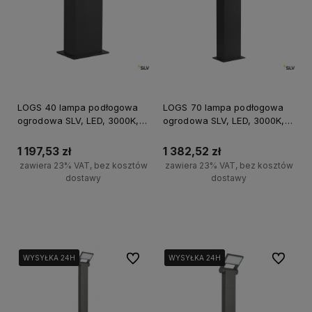
LOGS 40 lampa podłogowa
LOGS 70 lampa podłogowa
ogrodowa SLV, LED, 3000K,
ogrodowa SLV, LED, 3000K,
IP65, antracytowy, 8W
IP65, antracytowy, 8W
1 197,53 zł
1 382,52 zł
zawiera 23% VAT, bez kosztów
zawiera 23% VAT, bez kosztów
dostawy
dostawy
Do koszyka
Do koszyka
Do ulubionych
Do ulubi
WYSYŁKA 24H
WYSYŁKA 24H
WYSYŁKA 24H
WYSYŁKA 24H
WYSYŁKA 24H
WYSYŁKA 24H