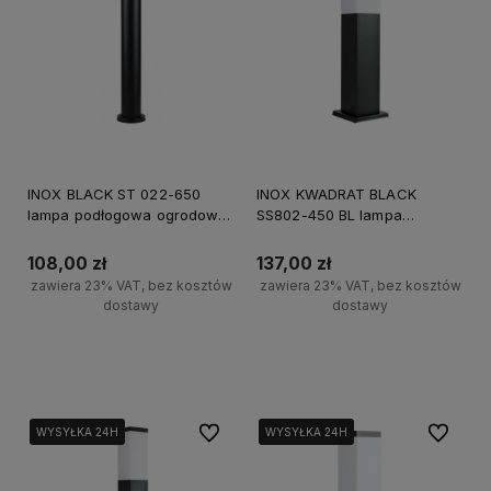
INOX BLACK ST 022-650
INOX KWADRAT BLACK
lampa podłogowa ogrodowa
SS802-450 BL lampa
SU-MA, 65cm, E27, czarny,
podłogowa ogrodowa SU-
IP44, max 40W
MA, 45cm, E27, czarny, IP44,
108,00 zł
137,00 zł
max 40W
zawiera 23% VAT, bez kosztów
zawiera 23% VAT, bez kosztów
dostawy
dostawy
Do koszyka
Do koszyka
Do ulubionych
Do ulubi
WYSYŁKA 24H
WYSYŁKA 24H
WYSYŁKA 24H
WYSYŁKA 24H
WYSYŁKA 24H
WYSYŁKA 24H