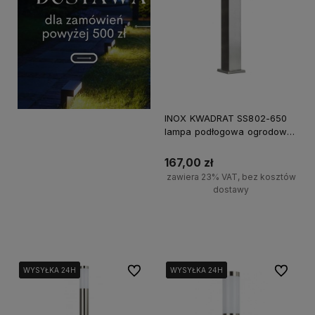
INOX KWADRAT SS802-650
lampa podłogowa ogrodowa
SU-MA, 65cm, E27, srebrny,
IP44, max 40W
167,00 zł
zawiera 23% VAT, bez kosztów
dostawy
Do koszyka
Do ulubionych
Do ulubi
WYSYŁKA 24H
WYSYŁKA 24H
WYSYŁKA 24H
WYSYŁKA 24H
WYSYŁKA 24H
WYSYŁKA 24H