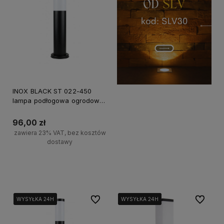
INOX BLACK ST 022-450
lampa podłogowa ogrodowa
SU-MA, 45cm, E27, czarny,
IP44, max 40W
96,00 zł
zawiera 23% VAT, bez kosztów
dostawy
Do koszyka
Do ulubionych
Do ulubi
WYSYŁKA 24H
WYSYŁKA 24H
WYSYŁKA 24H
WYSYŁKA 24H
WYSYŁKA 24H
WYSYŁKA 24H