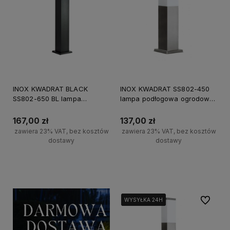
INOX KWADRAT BLACK
INOX KWADRAT SS802-450
SS802-650 BL lampa
lampa podłogowa ogrodowa
podłogowa ogrodowa SU-
SU-MA, 45cm, E27, srebrny,
MA, 65cm, E27, czarny, IP44,
IP44, max 40W
167,00 zł
137,00 zł
max 40W
zawiera 23% VAT, bez kosztów
zawiera 23% VAT, bez kosztów
dostawy
dostawy
Do koszyka
Do koszyka
Do ulubi
WYSYŁKA 24H
WYSYŁKA 24H
WYSYŁKA 24H