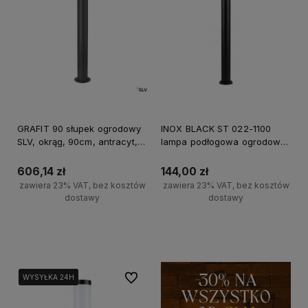
GRAFIT 90 słupek ogrodowy
INOX BLACK ST 022-1100
SLV, okrąg, 90cm, antracyt,
lampa podłogowa ogrodowa
E27, IP44, max 11W
SU-MA, 110cm, E27, czarny,
IP44, max 40W
606,14 zł
144,00 zł
zawiera 23% VAT, bez kosztów
zawiera 23% VAT, bez kosztów
dostawy
dostawy
Do koszyka
Do koszyka
Do ulubionych
WYSYŁKA 24H
WYSYŁKA 24H
WYSYŁKA 24H