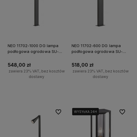
NEO 11702-1000 DG lampa
NEO 11702-600 DG lampa
podłogowa ogrodowa SU-
podłogowa ogrodowa SU-
MA, 100cm, LED, antracyt,
MA, 60cm, LED, antracyt,
IP54, 3000K
IP54, 3000K
548,00 zł
518,00 zł
zawiera 23% VAT, bez kosztów
zawiera 23% VAT, bez kosztów
dostawy
dostawy
Do koszyka
Do koszyka
Do ulubionych
Do ulubi
WYSYŁKA 24H
WYSYŁKA 24H
WYSYŁKA 24H