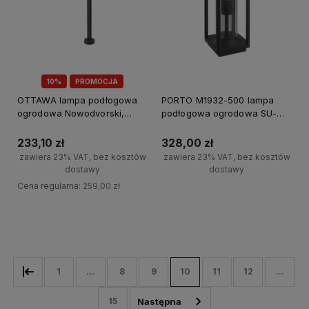
10%
PROMOCJA
OTTAWA lampa podłogowa
PORTO M1932-500 lampa
ogrodowa Nowodvorski,
podłogowa ogrodowa SU-
GU10, grafitowy, IP44, max
MA, E27, czarny, IP65, max
10W
15W
233,10 zł
328,00 zł
zawiera 23% VAT, bez kosztów
zawiera 23% VAT, bez kosztów
dostawy
dostawy
Cena regularna:
259,00 zł
Do koszyka
Do koszyka
1
...
8
9
10
11
12
...
15