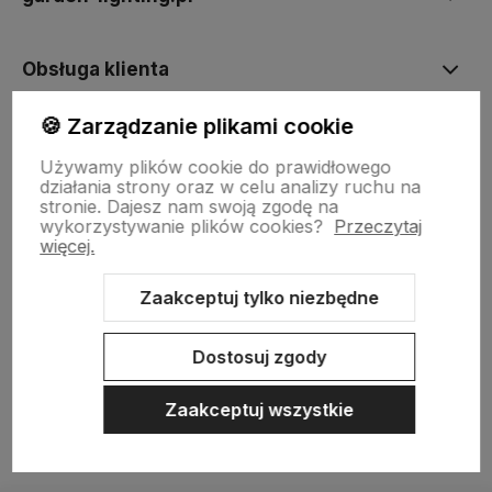
Obsługa klienta
🍪 Zarządzanie plikami cookie
Moje konto
Używamy plików cookie do prawidłowego
działania strony oraz w celu analizy ruchu na
stronie.
Dajesz nam swoją zgodę na
wykorzystywanie plików cookies?
Przeczytaj
więcej.
Zaakceptuj tylko niezbędne
Sklep internetowy Shoper.pl
Szablon Shoper Modern 3.0™
od
GrowCommerce
Dostosuj zgody
Zaakceptuj wszystkie