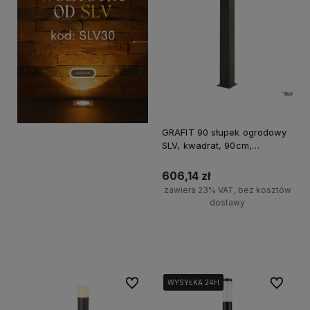
GRAFIT 90 słupek ogrodowy
SLV, kwadrat, 90cm,
antracyt, E27, IP44, max 11W
606,14 zł
zawiera 23% VAT, bez kosztów
dostawy
Do koszyka
Do ulubionych
Do ulubi
WYSYŁKA 24H
WYSYŁKA 24H
WYSYŁKA 24H