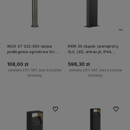
INOX ST 022-650 lampa
IPERI 50 słupek zewnętrzny
podłogowa ogrodowa SU-
SLV, LED, antracyt, IP44,
MA, 65cm, E27, srebrny, IP44,
4000K
max 40W
108,00 zł
596,30 zł
zawiera 23% VAT, bez kosztów
zawiera 23% VAT, bez kosztów
dostawy
dostawy
Do koszyka
Do koszyka
Do ulubionych
Do ulubi