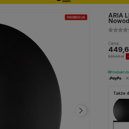
ARIA L
PROMOCJA
Nowodv
Cena:
449,6
529,00 zł
Produkt d
・Ku
Także d