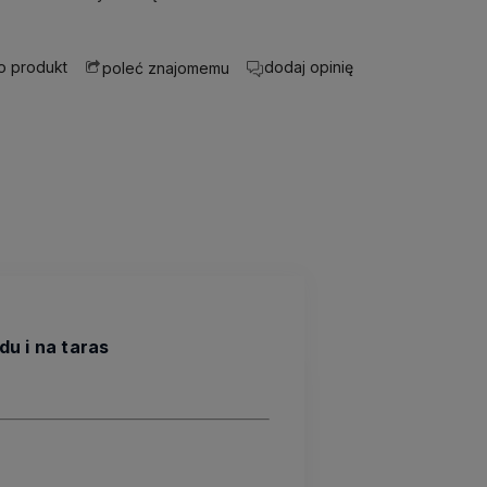
 o produkt
dodaj opinię
poleć znajomemu
u i na taras