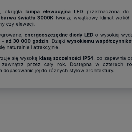
a, okrągła
lampa elewacyjna LED
przeznaczona do oś
a barwa światła 3000K
tworzą wyjątkowy klimat wokół d
ny czy elewacji.
tegrowane,
energooszczędne diody LED
o wysokiej wyda
i – aż 30 000 godzin
. Dzięki
wysokiemu współczynniko
ę naturalnie i atrakcyjnie.
yzuje się wysoką
klasą szczelności IP54
, co zapewnia o
 zewnątrz przez cały rok. Dostępna w czterech roz
 dopasowanie jej do różnych stylów architektury.