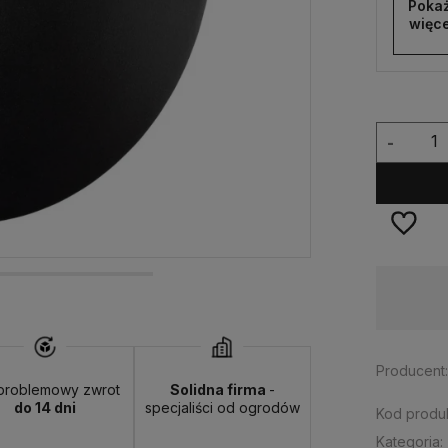
Pokaż
więce
-
Dostępność:
duża ilość
Producent
problemowy zwrot
Solidna firma
-
do 14 dni
specjaliści od ogrodów
Kod produk
Kategoria: