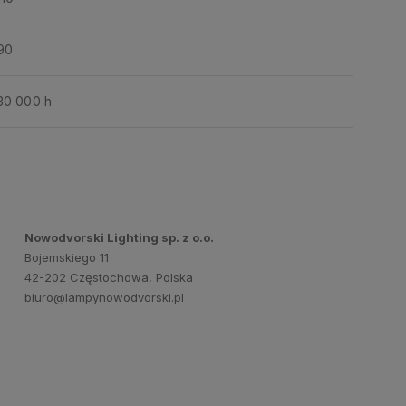
90
30 000 h
Nowodvorski Lighting sp. z o.o.
Bojemskiego 11
42-202 Częstochowa, Polska
biuro@lampynowodvorski.pl