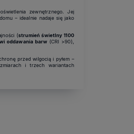
wietlenia zewnętrznego. Jej
omu – idealnie nadaje się jako
jności (
strumień świetlny 1100
wi oddawania barw
(CRI >90),
chronę przed wilgocią i pyłem –
miarach i trzech wariantach