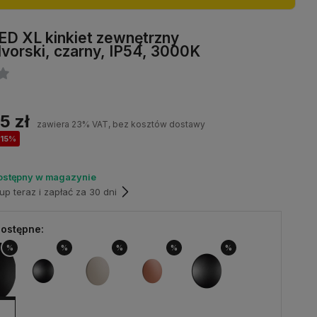
ED XL kinkiet zewnętrzny
orski, czarny, IP54, 3000K
5 zł
zawiera 23% VAT, bez kosztów dostawy
-15%
ostępny w magazynie
p teraz i zapłać za 30 dni
ostępne:
%
%
%
%
%