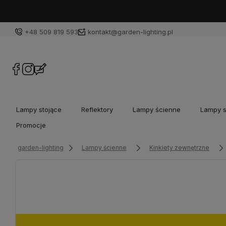
+48 509 819 593
kontakt@garden-lighting.pl
Lampy stojące
Reflektory
Lampy ścienne
Lampy s
Promocje
garden-lighting
Lampy ścienne
Kinkiety zewnętrzne