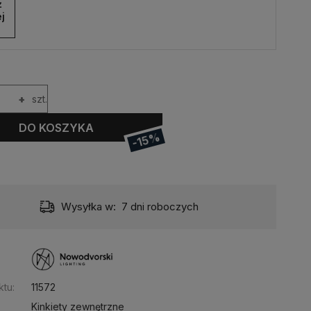
 
j
+
szt.
DO KOSZYKA
-15%
Wysyłka w:
7 dni roboczych
:
tu:
11572
Kinkiety zewnętrzne