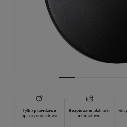
Dostawa:
20,00 zł
- przesyłka kurierska
Tylko
prawdziwe
Bezpieczne
płatności
Bez
opinie produktowe
internetowe