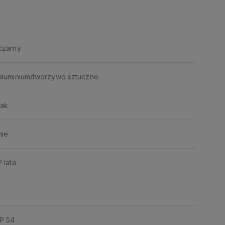
czarny
aluminium/tworzywo sztuczne
tak
nie
2 lata
IP 54