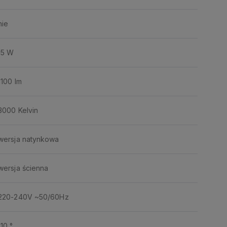
nie
15 W
1100 lm
3000 Kelvin
wersja natynkowa
wersja ścienna
220-240V ~50/60Hz
110 °