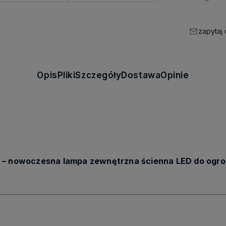
zapytaj
Opis
Pliki
Szczegóły
Dostawa
Opinie
 – nowoczesna lampa zewnętrzna ścienna LED do ogrod