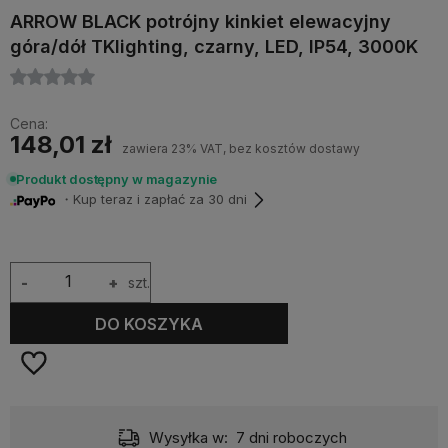
ARROW BLACK potrójny kinkiet elewacyjny
góra/dół TKlighting, czarny, LED, IP54, 3000K
Cena:
148,01 zł
zawiera 23% VAT, bez kosztów dostawy
Produkt dostępny w magazynie
・Kup teraz i zapłać za 30 dni
-
+
szt.
DO KOSZYKA
Wysyłka w:
7 dni roboczych