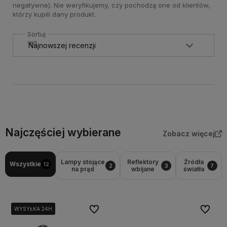
negatywne). Nie weryfikujemy, czy pochodzą one od klientów,
którzy kupili dany produkt.
Sortuj
wg
Najczęściej wybierane
Zobacz więcej
Lampy stojące
Reflektory
Źródła
Wszystkie
12
2
3
7
na prąd
wbijane
światła
Do ulubionych
Do ulubi
WYSYŁKA 24H
WYSYŁKA 24H
WYSYŁKA 24H