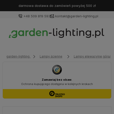
darmowa dostawa do zamówień powyżej 500 zł
+48 509 819 593
kontakt@garden-lighting.pl
Zaloguj się
Załóż konto
garden-lighting
Lampy ścienne
Lampy elewacyjne góra/dó
Wybierz coś dla siebie z naszej aktualnej oferty lub
zaloguj się, aby przywrócić dodane produkty do listy
z poprzedniej sesji.