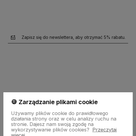
Zapisz się do newslettera, aby otrzymać 5% rabatu.
polityce prywatności
🍪 Zarządzanie plikami cookie
garden-lighting.pl
Używamy plików cookie do prawidłowego
działania strony oraz w celu analizy ruchu na
stronie.
Dajesz nam swoją zgodę na
wykorzystywanie plików cookies?
Przeczytaj
Obsługa klienta
więcej.