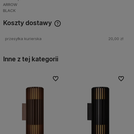
Koszty dostawy
Cena nie zawiera ewentualnych kosztów płatności
przesyłka kurierska
20,00 zł
Inne z tej kategorii
bionych
bionych
Do ulubionych
Do ulubionych
Do ulubi
Do ulubi