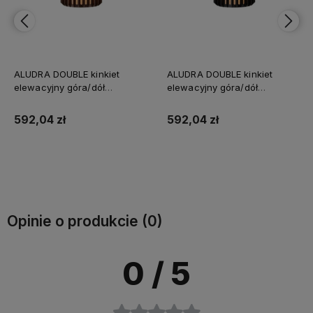
ALUDRA DOUBLE kinkiet
ALUDRA DOUBLE kinkiet
elewacyjny góra/dół
elewacyjny góra/dół
NORDLUX, E27, brąz metalik,
NORDLUX, E27, czarny, IP54,
IP54, max 2x15W
max 2x15W
592,04 zł
592,04 zł
Do koszyka
Do koszyka
Opinie o produkcie (0)
0
/ 5