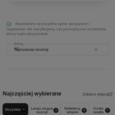
Wyświetlane są wszystkie opinie (pozytywne i
negatywne). Nie weryfikujemy, czy pochodzą one od klientów,
którzy kupili dany produkt.
Sortuj
wg
Najczęściej wybierane
Zobacz więcej
Lampy stojące
Reflektory
Źródła
Wszystkie
12
2
3
7
na prąd
wbijane
światła