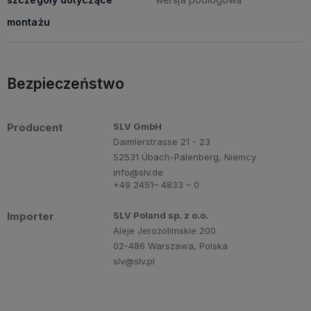
montażu
Bezpieczeństwo
Producent
SLV GmbH
Daimlerstrasse 21 - 23
52531 Übach-Palenberg, Niemcy
info@slv.de
+49 2451– 4833 – 0
Importer
SLV Poland sp. z o.o.
Aleje Jerozolimskie 200
02-486 Warszawa, Polska
slv@slv.pl