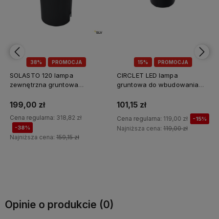
38%
PROMOCJA
15%
PROMOCJA
SOLASTO 120 lampa
CIRCLET LED lampa
zewnętrzna gruntowa
gruntowa do wbudowania
wpuszczana SLV, IP67, okrąg,
Nowodvorski, czarny, IP65,
stal nierdzewna
3000K
199,00 zł
101,15 zł
Cena regularna:
318,82 zł
Cena regularna:
119,00 zł
-15%
-38%
Najniższa cena:
119,00 zł
Najniższa cena:
159,15 zł
Do koszyka
Do koszyka
Opinie o produkcie (0)