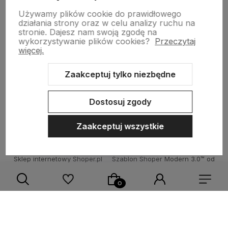
garden-lighting.pl
Używamy plików cookie do prawidłowego
działania strony oraz w celu analizy ruchu na
stronie.
Dajesz nam swoją zgodę na
wykorzystywanie plików cookies?
Przeczytaj
Obsługa klienta
więcej.
Zaakceptuj tylko niezbędne
Moje konto
Dostosuj zgody
Zaakceptuj wszystkie
Sklep internetowy Shoper.pl
Szablon Shoper Modern 3.0™
od
GrowCommerce