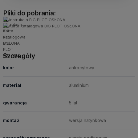
Pliki do pobrania:
Instrukcja BIG PLOT OSŁONA
Karta katalogowa BIG PLOT OSŁONA
Szczegóły
kolor
antracytowy
materiał
aluminium
gwarancja
5 lat
montaż
wersja natynkowa
szczegóły dotyczące
wersja podłogowa