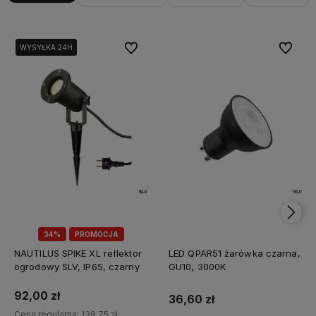
Do ulubionych
Do ulubi
WYSYŁKA 24H
WYSYŁKA 24H
34%
PROMOCJA
NAUTILUS SPIKE XL reflektor
LED QPAR51 żarówka czarna,
ogrodowy SLV, IP65, czarny
GU10, 3000K
92,00 zł
36,60 zł
Cena regularna:
138,75 zł