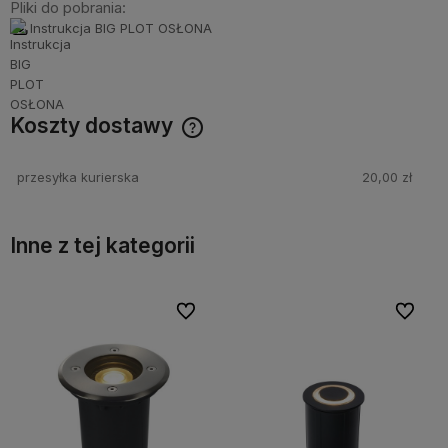
Pliki do pobrania:
Instrukcja BIG PLOT OSŁONA
Koszty dostawy
Cena nie zawiera ewentualnych kosztów płatności
przesyłka kurierska
20,00 zł
Inne z tej kategorii
bionych
bionych
Do ulubionych
Do ulubionych
Do ulubi
Do ulubi