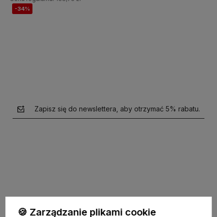
-34%
Do koszyka
Do koszyka
Zapisz się do newslettera, aby otrzymać 5% rabatu.
polityce prywatności
🍪 Zarządzanie plikami cookie