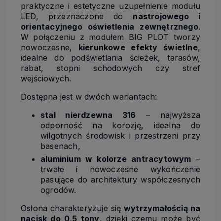
praktyczne i estetyczne uzupełnienie modułu
LED, przeznaczone do
nastrojowego i
orientacyjnego oświetlenia zewnętrznego
.
W połączeniu z modułem BIG PLOT tworzy
nowoczesne,
kierunkowe efekty świetlne
,
idealne do podświetlania ścieżek, tarasów,
rabat, stopni schodowych czy stref
wejściowych.
Dostępna jest w dwóch wariantach:
stal nierdzewna 316
– najwyższa
odporność na korozję, idealna do
wilgotnych środowisk i przestrzeni przy
basenach,
aluminium w kolorze antracytowym
–
trwałe i nowoczesne wykończenie
pasujące do architektury współczesnych
ogrodów.
Osłona charakteryzuje się
wytrzymałością na
nacisk do 0,5 tony
, dzięki czemu może być