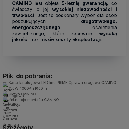
CAMINO
jest objęta
5-letnią gwarancją
, co
świadczy o jej
wysokiej niezawodności
i
trwałości
. Jest to doskonały wybór dla osób
poszukujących
długotrwałego,
energooszczędnego
oświetlenia
zewnętrznego, które zapewnia
wysoką
jakość
oraz
niskie koszty eksploatacji
.
Pliki do pobrania:
Karta katalogowa LED line PRIME Oprawa drogowa CAMINO
150W 4000K 21000lm
Ulotka CAMINO
Instrukcja montażu CAMINO
Szczegóły