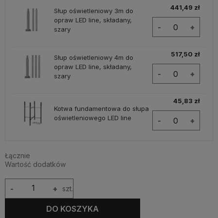
441,49 zł
Słup oświetleniowy 3m do
opraw LED line, składany,
-
+
szary
517,50 zł
Słup oświetleniowy 4m do
opraw LED line, składany,
-
+
szary
45,83 zł
Kotwa fundamentowa do słupa
oświetleniowego LED line
-
+
Łącznie
Wartość dodatków
-
+
szt.
DO KOSZYKA