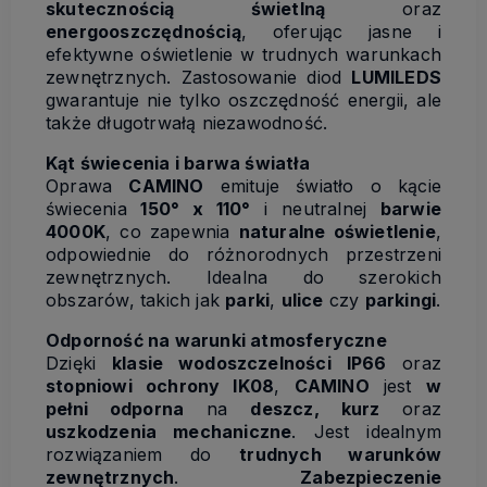
skutecznością świetlną
oraz
energooszczędnością
, oferując jasne i
efektywne oświetlenie w trudnych warunkach
zewnętrznych. Zastosowanie diod
LUMILEDS
gwarantuje nie tylko oszczędność energii, ale
także długotrwałą niezawodność.
Kąt świecenia i barwa światła
Oprawa
CAMINO
emituje światło o kącie
świecenia
150° x 110°
i neutralnej
barwie
4000K
, co zapewnia
naturalne oświetlenie
,
odpowiednie do różnorodnych przestrzeni
zewnętrznych. Idealna do szerokich
obszarów, takich jak
parki
,
ulice
czy
parkingi
.
Odporność na warunki atmosferyczne
Dzięki
klasie wodoszczelności IP66
oraz
stopniowi ochrony IK08
,
CAMINO
jest
w
pełni odporna
na
deszcz, kurz
oraz
uszkodzenia mechaniczne
. Jest idealnym
rozwiązaniem do
trudnych warunków
zewnętrznych
.
Zabezpieczenie