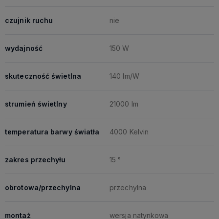
czujnik ruchu
nie
wydajność
150 W
skuteczność świetlna
140 lm/W
strumień świetlny
21000 lm
temperatura barwy światła
4000 Kelvin
zakres przechyłu
15 °
obrotowa/przechylna
przechylna
montaż
wersja natynkowa