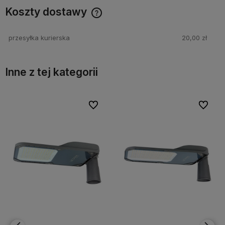
Koszty dostawy
Cena nie zawiera ewentualnych kosztów płatności
przesyłka kurierska
20,00 zł
Inne z tej kategorii
bionych
bionych
Do ulubionych
Do ulubionych
Do ulubi
Do ulubi