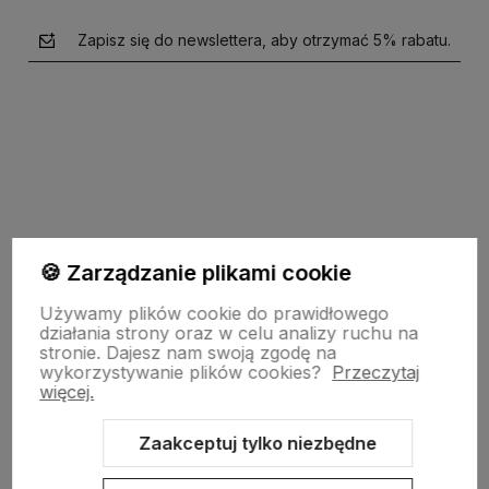
Zapisz się do newslettera, aby otrzymać 5% rabatu.
polityce prywatności
🍪 Zarządzanie plikami cookie
garden-lighting.pl
Używamy plików cookie do prawidłowego
działania strony oraz w celu analizy ruchu na
stronie.
Dajesz nam swoją zgodę na
wykorzystywanie plików cookies?
Przeczytaj
Obsługa klienta
więcej.
Zaakceptuj tylko niezbędne
Moje konto