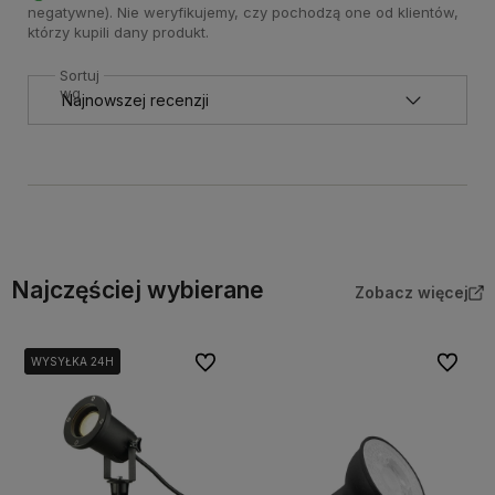
negatywne). Nie weryfikujemy, czy pochodzą one od klientów,
którzy kupili dany produkt.
Sortuj
wg
Najczęściej wybierane
Zobacz więcej
Do ulubionych
Do ulubi
WYSYŁKA 24H
WYSYŁKA 24H