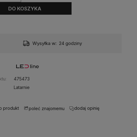
DO KOSZYKA
Dostawa:
20,00 zł
- przesyłka kurierska
:
tu:
475473
Latarnie
 o produkt
dodaj opinię
poleć znajomemu