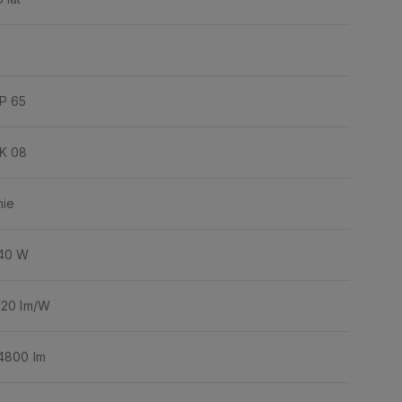
IP 65
IK 08
nie
40 W
120 lm/W
4800 lm