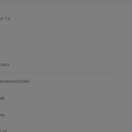
AC T3
szary
aluminium/szkło
tak
nie
5 lat