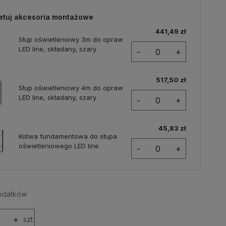
etuj akcesoria montażowe
441,49 zł
Słup oświetleniowy 3m do opraw
LED line, składany, szary
-
+
517,50 zł
Słup oświetleniowy 4m do opraw
LED line, składany, szary
-
+
45,83 zł
Kotwa fundamentowa do słupa
oświetleniowego LED line
-
+
odatków
+
szt.