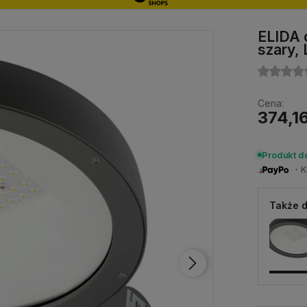
ELIDA 
szary,
Cena:
374,16
Produkt d
・Ku
Także d