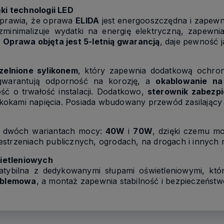
ęki technologii LED
prawia, że oprawa
ELIDA
jest energooszczędna i zapewni
 zminimalizuje wydatki na energię elektryczną, zapewni
.
Oprawa objęta jest 5-letnią gwarancją
, daje pewność j
zelnione sylikonem
, który zapewnia dodatkową ochron
warantują odporność na korozję, a
okablowanie na
ść o trwałość instalacji. Dodatkowo,
sterownik zabezpi
okami napięcia. Posiada wbudowany przewód zasilający 
w dwóch wariantach mocy:
40W
i
70W
, dzięki czemu m
strzeniach publicznych, ogrodach, na drogach i innych 
ietleniowych
ybilna z dedykowanymi słupami oświetleniowymi, które
roblemowa
, a montaż zapewnia stabilność i bezpieczeńst