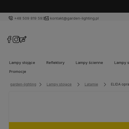
+48 509 819 593
kontakt@garden-lighting.pl
Lampy stojące
Reflektory
Lampy ścienne
Lampy s
Promocje
garden-lighting
Lampy stojące
Latarnie
ELIDA opra