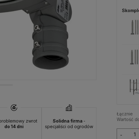
Skompl
Łącznie
Wartość d
problemowy zwrot
Solidna firma
-
do 14 dni
specjaliści od ogrodów
-