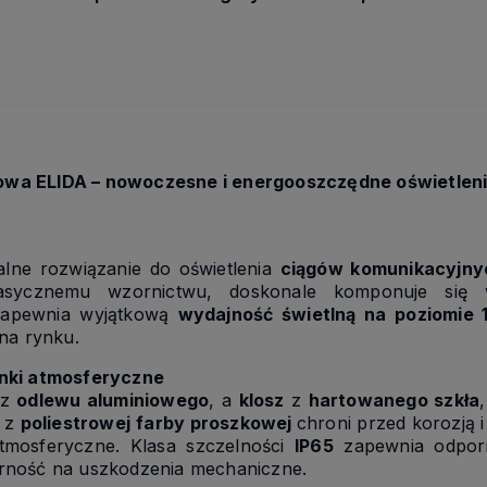
wa ELIDA – nowoczesne i energooszczędne oświetlen
alne rozwiązanie do oświetlenia
ciągów komunikacyjny
klasycznemu wzornictwu, doskonale komponuje się w
apewnia wyjątkową
wydajność świetlną na poziomie 
na rynku.
unki atmosferyczne
 z
odlewu aluminiowego
, a
klosz
z
hartowanego szkła
a z
poliestrowej
farby proszkowej
chroni przed korozją 
tmosferyczne. Klasa szczelności
IP65
zapewnia odporn
rność na uszkodzenia mechaniczne.