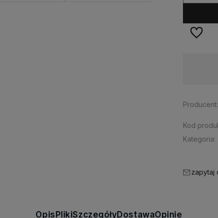
Wysyłka w:
24 godziny
Producent
Kod produk
Kategoria:
zapytaj
Opis
Pliki
Szczegóły
Dostawa
Opinie