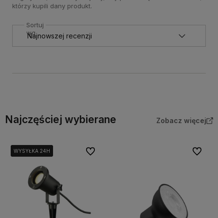
którzy kupili dany produkt.
Sortuj
wg
Najczęściej wybierane
Zobacz więcej
Do ulubionych
Do ulubi
WYSYŁKA 24H
WYSYŁKA 24H