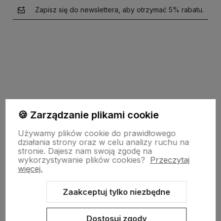
Zapisz się do newslettera, aby otrzymać 5% rabatu.
polityce prywatności
🍪 Zarządzanie plikami cookie
garden-lighting.pl
Używamy plików cookie do prawidłowego
działania strony oraz w celu analizy ruchu na
stronie.
Dajesz nam swoją zgodę na
wykorzystywanie plików cookies?
Przeczytaj
Obsługa klienta
więcej.
Zaakceptuj tylko niezbędne
Moje konto
Dostosuj zgody