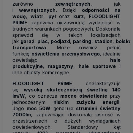
zarówno
zewnętrznych
, jak
i
wewnętrznych
. Dzięki
odporności na
wodę
,
wiatr
,
pył
oraz
kurz
,
FLOODLIGHT
PRIME
zapewnia niezawodną wydajność w
trudnych warunkach pogodowych. Doskonale
sprawdzi się w takich lokalizacjach
jak
garaż
,
plac
,
podjazd
,
parking
,
stadion
,
boisko
transportowa
. Może również pełnić
funkcję
oświetlenia przemysłowego
, idealnie
oświetlając
hale
produkcyjne
,
magazyny
,
hale sportowe
i
inne obiekty komercyjne.
FLOODLIGHT PRIME
charakteryzuje
się
wysoką skutecznością świetlną 140
lm/W
, co oznacza
mocne oświetlenie
przy
jednoczesnym
niskim zużyciu energii
.
Jego
moc 50W
generuje
strumień świetlny
7000lm
, zapewniając doskonałą jasność w
przestrzeniach o dużych wymaganiach
oświetleniowych. Standardowy kąt