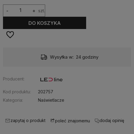
-
+
szt.
DO KOSZYKA
Dostawa:
20,00 zł
- przesyłka kurierska
Producent:
Kod produktu:
202757
Kategoria:
Naświetlacze
zapytaj o produkt
dodaj opinię
poleć znajomemu