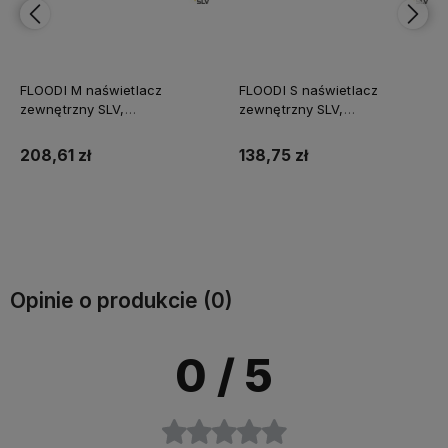
FLOODI M naświetlacz
FLOODI S naświetlacz
zewnętrzny SLV,
zewnętrzny SLV,
antracytowy, 30W, 3000K,
antracytowy, 9.3W, 3000K,
100°
100°
208,61 zł
138,75 zł
Do koszyka
Do koszyka
Opinie o produkcie (0)
0
/ 5