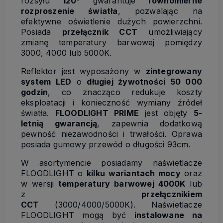
rozsyłu
120°
gwarantuje
równomierne
rozproszenie światła
, pozwalając na
efektywne oświetlenie dużych powierzchni.
Posiada
przełącznik CCT
umożliwiający
zmianę temperatury barwowej pomiędzy
3000, 4000 lub 5000K.
Reflektor jest wyposażony w
zintegrowany
system LED
o
długiej żywotności 50 000
godzin
, co znacząco redukuje koszty
eksploatacji i konieczność wymiany źródeł
światła.
FLOODLIGHT PRIME
jest objęty
5-
letnią gwarancją
, zapewnia dodatkową
pewność niezawodności i trwałości. Oprawa
posiada gumowy przewód o długości 93cm.
W asortymencie posiadamy naświetlacze
FLOODLIGHT o
kilku wariantach mocy
oraz
w wersji
temperatury barwowej 4000K
lub
z
przełącznikiem
CCT
(3000/4000/5000K). Naświetlacze
FLOODLIGHT mogą być
instalowane na