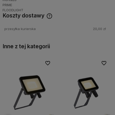
Koszty dostawy
Cena nie zawiera ewentualnych kosztów płatności
przesyłka kurierska
20,00 zł
Inne z tej kategorii
bionych
bionych
Do ulubionych
Do ulubionych
Do ulubi
Do ulubi