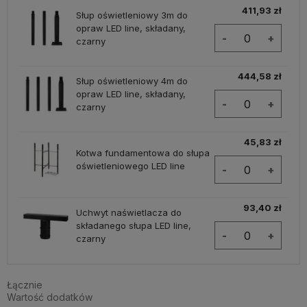
411,93 zł
Słup oświetleniowy 3m do
opraw LED line, składany,
-
+
czarny
444,58 zł
Słup oświetleniowy 4m do
opraw LED line, składany,
-
+
czarny
45,83 zł
Kotwa fundamentowa do słupa
oświetleniowego LED line
-
+
93,40 zł
Uchwyt naświetlacza do
składanego słupa LED line,
-
+
czarny
Łącznie
Wartość dodatków