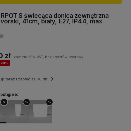
POT S świecąca donica zewnętrzna
orski, 41cm, biały, E27, IP44, max
0 zł
zawiera 23% VAT, bez kosztów dostawy
-20%
p teraz i zapłać za 30 dni
ostępne:
%
%
%