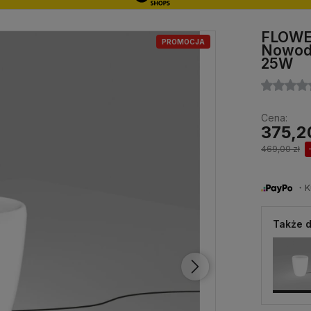
FLOWER
PROMOCJA
Nowodv
25W
Cena:
375,2
469,00 zł
・Ku
Także d