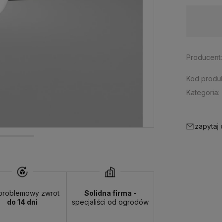
Dostępność:
spodziewana dostawa
Producent
Kod produk
Kategoria:
zapytaj
problemowy zwrot
Solidna firma
-
do 14 dni
specjaliści od ogrodów