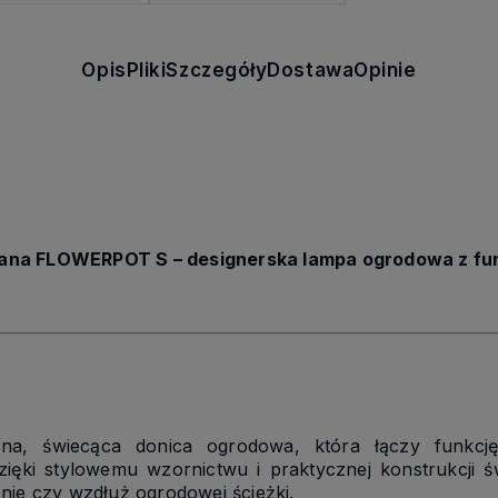
Opis
Pliki
Szczegóły
Dostawa
Opinie
ana FLOWERPOT S – designerska lampa ogrodowa z fu
 świecąca donica ogrodowa, która łączy funkcję 
zięki stylowemu wzornictwu i praktycznej konstrukcji św
nie czy wzdłuż ogrodowej ścieżki.