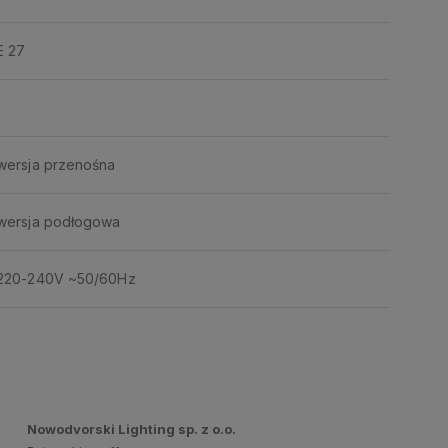
E 27
1
wersja przenośna
wersja podłogowa
220-240V ~50/60Hz
Nowodvorski Lighting sp. z o.o.