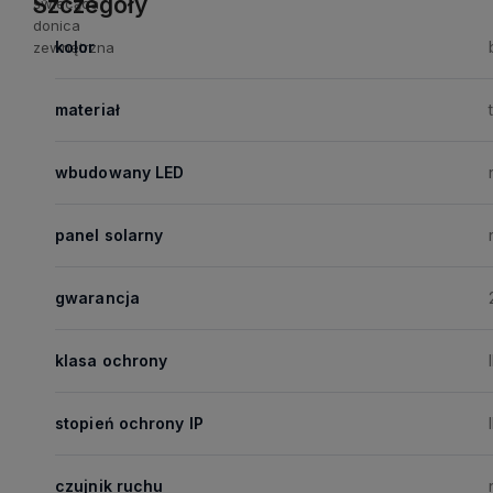
Szczegóły
kolor
materiał
wbudowany LED
panel solarny
gwarancja
klasa ochrony
I
stopień ochrony IP
czujnik ruchu