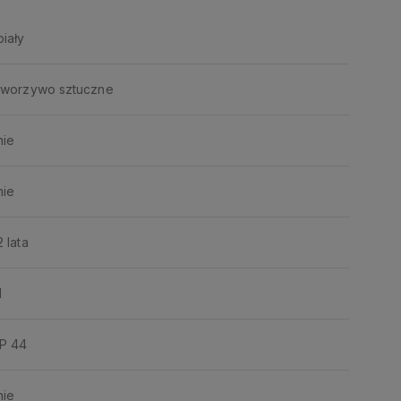
biały
tworzywo sztuczne
nie
nie
2 lata
I
IP 44
nie