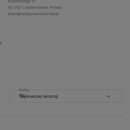
Bojemskiego 11
42-202 Częstochowa, Polska
biuro@lampynowodvorski.pl
a
Sortuj
wg