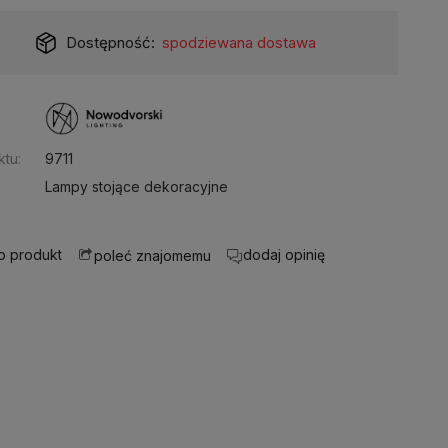
Dostępność:
spodziewana dostawa
:
tu:
9711
Lampy stojące dekoracyjne
 o produkt
dodaj opinię
poleć znajomemu