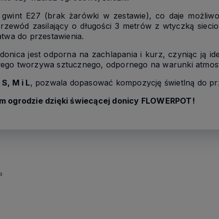
gwint E27 (brak żarówki w zestawie), co daje możliw
 Przewód zasilający o długości 3 metrów z wtyczką sie
atwa do przestawienia.
, donica jest odporna na zachlapania i kurz, czyniąc ją
łego tworzywa sztucznego, odpornego na warunki atmos
:
S, M i L
, pozwala dopasować kompozycję świetlną do prz
im ogrodzie dzięki świecącej donicy FLOWERPOT!
a