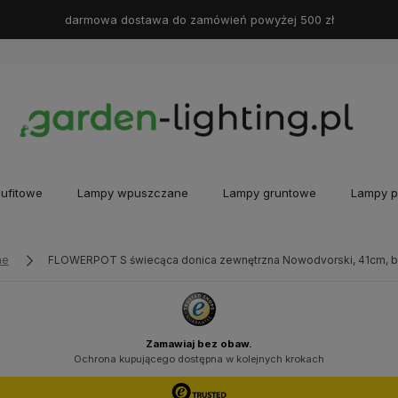
darmowa dostawa do zamówień powyżej 500 zł
ufitowe
Lampy wpuszczane
Lampy gruntowe
Lampy p
ne
FLOWERPOT S świecąca donica zewnętrzna Nowodvorski, 41cm, bia