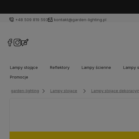
+48 509 819 593
kontakt@garden-lighting.pl
Lampy stojące
Reflektory
Lampy ścienne
Lampy s
Promocje
garden-lighting
Lampy stojące
Lampy stojące dekoracyj