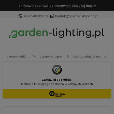
darmowa dostawa do zamówień powyżej 500 zł
+48 509 819 593
kontakt@garden-lighting.pl
Zaloguj się
Załóż konto
garden-lighting
Lampy stojące
Lampy stojące na prąd
Wybierz coś dla siebie z naszej aktualnej oferty lub
zaloguj się, aby przywrócić dodane produkty do listy
z poprzedniej sesji.