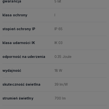
gwarancja
5 lat
klasa ochrony
I
stopień ochrony IP
IP 65
klasa udarności IK
IK 03
odporność na uderzenia
0.35 Joule
wydajność
18 W
skuteczność świetlna
39 lm/W
strumień świetlny
700 lm