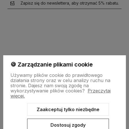
Zapisz się do newslettera, aby otrzymać 5% rabatu.
polityce prywatności
🍪 Zarządzanie plikami cookie
garden-lighting.pl
Używamy plików cookie do prawidłowego
działania strony oraz w celu analizy ruchu na
stronie.
Dajesz nam swoją zgodę na
wykorzystywanie plików cookies?
Przeczytaj
Obsługa klienta
więcej.
Zaakceptuj tylko niezbędne
Moje konto
Dostosuj zgody