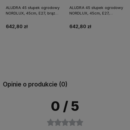
ALUDRA 45 słupek ogrodowy
ALUDRA 45 słupek ogrodowy
NORDLUX, 45cm, E27, brąz
NORDLUX, 45cm, E27,
metalik, IP44, max 15W
czarny, IP44, max 15W
642,80 zł
642,80 zł
Do koszyka
Do koszyka
Opinie o produkcie (0)
0
/ 5