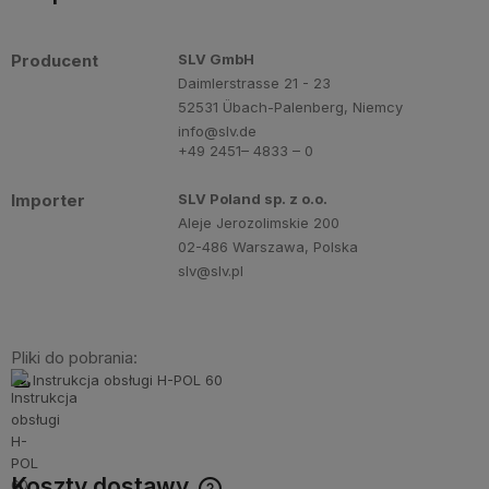
Producent
SLV GmbH
Daimlerstrasse 21 - 23
52531 Übach-Palenberg, Niemcy
info@slv.de
+49 2451– 4833 – 0
Importer
SLV Poland sp. z o.o.
Aleje Jerozolimskie 200
02-486 Warszawa, Polska
slv@slv.pl
Pliki do pobrania:
Instrukcja obsługi H-POL 60
Koszty dostawy