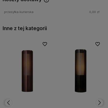
Cena nie zawiera ewentualnych kosztów płatności
przesyłka kurierska
0,00 zł
Inne z tej kategorii
bionych
bionych
Do ulubionych
Do ulubionych
Do ulubi
Do ulubi