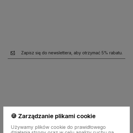
Do koszyka
Do koszyka
Zapisz się do newslettera, aby otrzymać 5% rabatu.
polityce prywatności
🍪 Zarządzanie plikami cookie
garden-lighting.pl
Używamy plików cookie do prawidłowego
działania strony oraz w celu analizy ruchu na