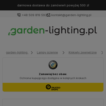
darmowa dostawa do zamówień powyżej 500 zł
+48 509 819 593
kontakt@garden-lighting.pl
Zaloguj się
Załóż konto
garden-lighting
Lampy ścienne
Kinkiety zewnętrzne
Wybierz coś dla siebie z naszej aktualnej oferty lub
zaloguj się, aby przywrócić dodane produkty do listy
z poprzedniej sesji.