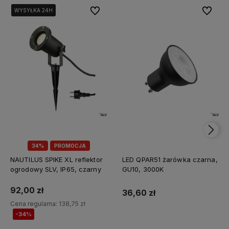
Do ulubionych
Do ulubi
WYSYŁKA 24H
WYSYŁKA 24H
WYSYŁKA 24H
34%
PROMOCJA
NAUTILUS SPIKE XL reflektor
LED QPAR51 żarówka czarna,
ogrodowy SLV, IP65, czarny
GU10, 3000K
92,00 zł
36,60 zł
Cena regularna:
138,75 zł
-34%