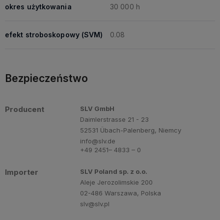
okres użytkowania
30 000 h
efekt stroboskopowy (SVM)
0.08
Bezpieczeństwo
Producent
SLV GmbH
Daimlerstrasse 21 - 23
52531 Übach-Palenberg, Niemcy
info@slv.de
+49 2451– 4833 – 0
Importer
SLV Poland sp. z o.o.
Aleje Jerozolimskie 200
02-486 Warszawa, Polska
slv@slv.pl