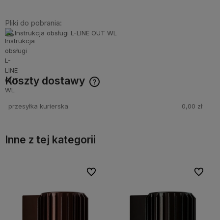
Pliki do pobrania:
Instrukcja obsługi L-LINE OUT WL
Koszty dostawy
Cena nie zawiera ewentualnych kosztów płatności
przesyłka kurierska
0,00 zł
Inne z tej kategorii
bionych
bionych
Do ulubionych
Do ulubionych
Do ulubi
Do ulubi