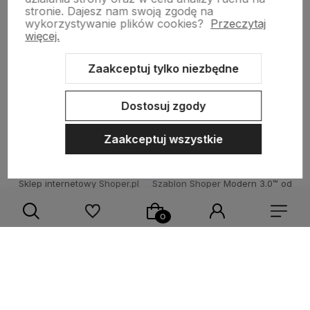
stronie.
Dajesz nam swoją zgodę na
wykorzystywanie plików cookies?
Przeczytaj
Obsługa klienta
więcej.
Zaakceptuj tylko niezbędne
Moje konto
Dostosuj zgody
Zaakceptuj wszystkie
Sklep internetowy Shoper.pl
Szablon Shoper Modern 3.0™
od
GrowCommerce