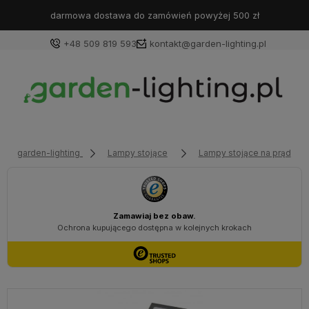
darmowa dostawa do zamówień powyżej 500 zł
+48 509 819 593
kontakt@garden-lighting.pl
Zaloguj się
Załóż konto
garden-lighting
Lampy stojące
Lampy stojące na prąd
Wybierz coś dla siebie z naszej aktualnej oferty lub
zaloguj się, aby przywrócić dodane produkty do listy
z poprzedniej sesji.