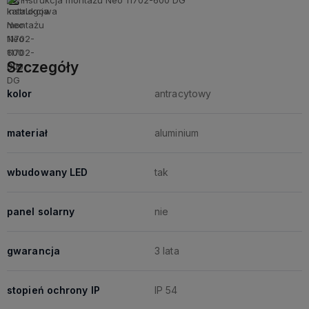
Instrukcja montażu Neo 11702-600 DG
Szczegóły
kolor
antracytowy
materiał
aluminium
wbudowany LED
tak
panel solarny
nie
gwarancja
3 lata
stopień ochrony IP
IP 54