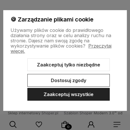
polityce prywatności
🍪 Zarządzanie plikami cookie
garden-lighting.pl
Używamy plików cookie do prawidłowego
działania strony oraz w celu analizy ruchu na
stronie.
Dajesz nam swoją zgodę na
wykorzystywanie plików cookies?
Przeczytaj
Obsługa klienta
więcej.
Zaakceptuj tylko niezbędne
Moje konto
Dostosuj zgody
Zaakceptuj wszystkie
Sklep internetowy Shoper.pl
Szablon Shoper Modern 3.0™
od
GrowCommerce