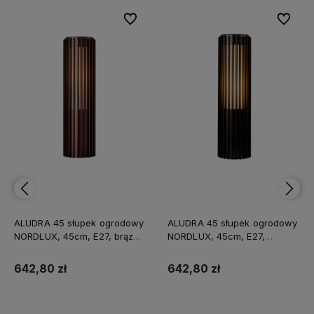
bionych
bionych
Do ulubionych
Do ulubionych
Do ulubi
Do ulubi
ALUDRA 45 słupek ogrodowy
ALUDRA 45 słupek ogrodowy
NORDLUX, 45cm, E27, brąz
NORDLUX, 45cm, E27,
metalik, IP44, max 15W
czarny, IP44, max 15W
642,80 zł
642,80 zł