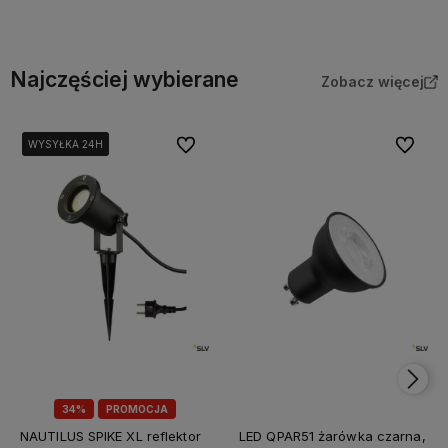
Najczęściej wybierane
Zobacz więcej
Do ulubionych
Do ulubi
WYSYŁKA 24H
WYSYŁKA 24H
WYSYŁKA 24H
34%
PROMOCJA
NAUTILUS SPIKE XL reflektor
LED QPAR51 żarówka czarna,