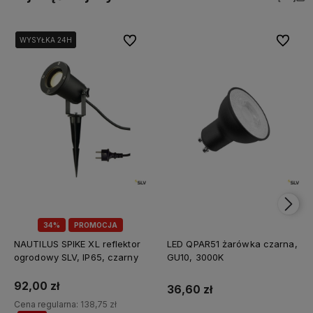
Do ulubionych
Do ulubi
WYSYŁKA 24H
WYSYŁKA 24H
34%
PROMOCJA
NAUTILUS SPIKE XL reflektor
LED QPAR51 żarówka czarna,
ogrodowy SLV, IP65, czarny
GU10, 3000K
92,00 zł
36,60 zł
Cena regularna:
138,75 zł