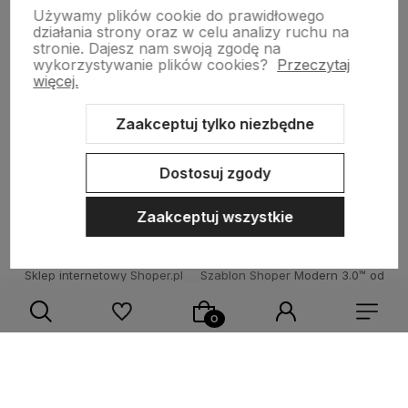
garden-lighting.pl
Używamy plików cookie do prawidłowego
działania strony oraz w celu analizy ruchu na
stronie.
Dajesz nam swoją zgodę na
wykorzystywanie plików cookies?
Przeczytaj
Obsługa klienta
więcej.
Zaakceptuj tylko niezbędne
Moje konto
Dostosuj zgody
Zaakceptuj wszystkie
Sklep internetowy Shoper.pl
Szablon Shoper Modern 3.0™
od
GrowCommerce