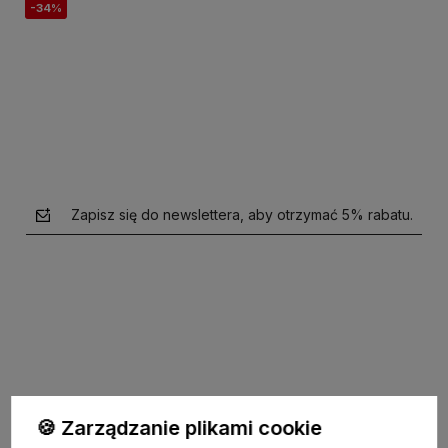
-34%
Do koszyka
Do koszyka
Zapisz się do newslettera, aby otrzymać 5% rabatu.
polityce prywatności
🍪 Zarządzanie plikami cookie