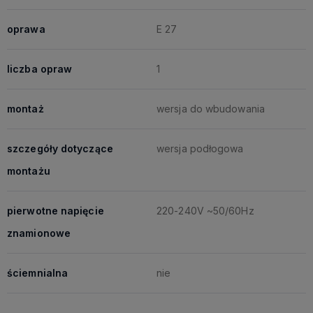
oprawa
E 27
liczba opraw
1
montaż
wersja do wbudowania
szczegóły dotyczące
wersja podłogowa
montażu
pierwotne napięcie
220-240V ~50/60Hz
znamionowe
ściemnialna
nie