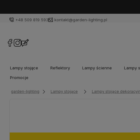
+48 509 819 593
kontakt@garden-lighting.pl
Lampy stojące
Reflektory
Lampy ścienne
Lampy s
Promocje
garden-lighting
Lampy stojące
Lampy stojące dekoracyj