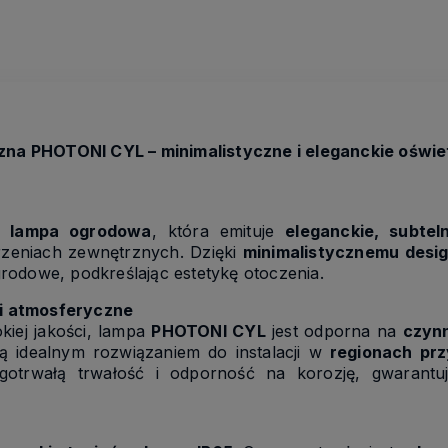
a PHOTONI CYL – minimalistyczne i eleganckie oświe
a lampa ogrodowa
, która emituje
eleganckie, subtel
rzeniach zewnętrznych. Dzięki
minimalistycznemu desi
rodowe, podkreślając estetykę otoczenia.
i atmosferyczne
iej jakości, lampa
PHOTONI CYL
jest odporna na
czynn
ją idealnym rozwiązaniem do instalacji w
regionach pr
gotrwałą trwałość i odporność na korozję, gwarant