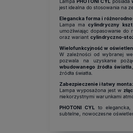
Lampa
PHOTONI CYL
posiada
jest idealna do stosowania na 
Elegancka forma i różnorodn
Lampa ma
cylindryczny kszt
umożliwiając dopasowanie do 
oraz wariant
cylindryczno-st
Wielofunkcyjność w oświetlen
W zależności od wybranej wer
pozwala na uzyskanie pożą
wbudowanego źródła światła
źródła światła.
Zabezpieczenie i łatwy monta
Lampa wyposażona jest w
złą
niekorzystnymi warunkami atm
PHOTONI CYL
to elegancka, 
subtelne, nowoczesne oświetlen