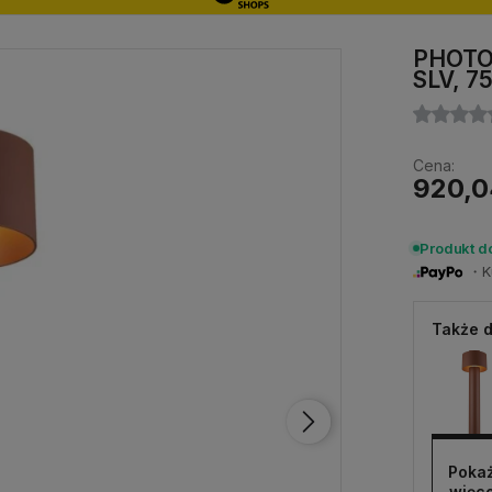
PHOTON
SLV, 7
Cena:
920,0
Produkt d
・Ku
Także d
Pokaż
więce