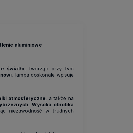
tlenie aluminiowe
ne światło
, tworząc przy tym
gnowi
, lampa doskonale wpisuje
iki atmosferyczne
, a także na
zybrzeżnych
.
Wysoka obróbka
ując niezawodność w trudnych