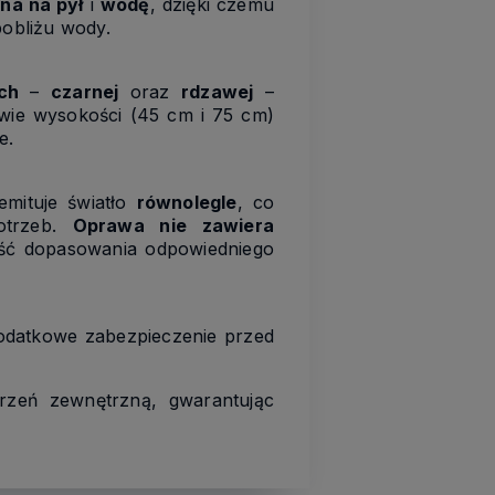
na na pył
i
wodę
, dzięki czemu
pobliżu wody.
ch
–
czarnej
oraz
rdzawej
–
wie wysokości (45 cm i 75 cm)
e.
mituje światło
równolegle
, co
otrzeb.
Oprawa nie zawiera
ość dopasowania odpowiedniego
dodatkowe zabezpieczenie przed
rzeń zewnętrzną, gwarantując