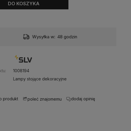
DO KOSZYKA
Wysyłka w:
48 godzin
:
tu:
1008194
Lampy stojące dekoracyjne
 o produkt
dodaj opinię
poleć znajomemu