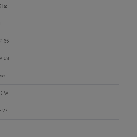
5 lat
I
IP 65
IK 08
nie
13 W
E 27
1