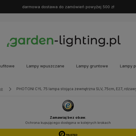
darmowa dostawa do zamówień powyżej 500 zł
ufitowe
Lampy wpuszczane
Lampy gruntowe
Lampy p
ne
PHOTONI CYL 75 lampa stojąca zewnętrzna SLV, 75cm, E27, rdzawy