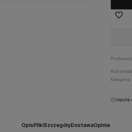
Dostępność:
duża ilość
Producent
Kod produk
Kategoria:
zapytaj
Opis
Pliki
Szczegóły
Dostawa
Opinie