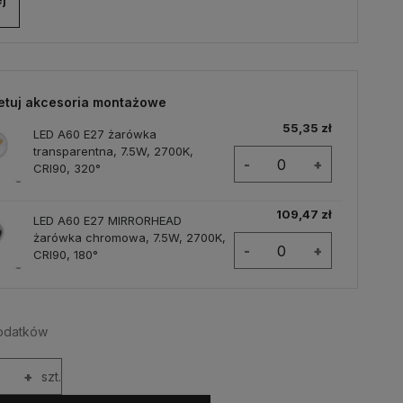
etuj akcesoria montażowe
55,35 zł
LED A60 E27 żarówka
transparentna, 7.5W, 2700K,
-
+
CRI90, 320°
109,47 zł
LED A60 E27 MIRRORHEAD
żarówka chromowa, 7.5W, 2700K,
-
+
CRI90, 180°
odatków
+
szt.