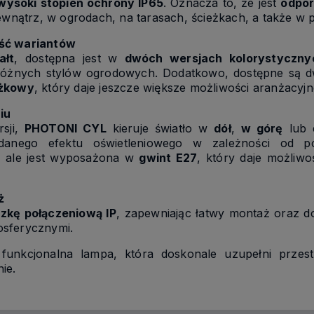
wysoki stopień ochrony IP65
. Oznacza to, że jest
odpor
zewnątrz, w ogrodach, na tarasach, ścieżkach, a także w 
ość wariantów
ałt
, dostępna jest w
dwóch wersjach kolorystyczny
różnych stylów ogrodowych. Dodatkowo, dostępne są d
ożkowy
, który daje jeszcze większe możliwości aranżacyjn
iu
sji,
PHOTONI CYL
kieruje światło w
dół
,
w górę
lub e
danego efektu oświetleniowego w zależności od p
, ale jest wyposażona w
gwint E27
, który daje możliw
ż
czkę połączeniową IP
, zapewniając łatwy montaż oraz 
osferycznymi.
funkcjonalna lampa, która doskonale uzupełni przest
ie.