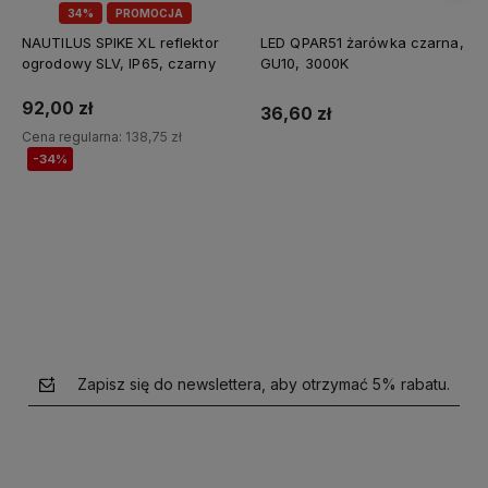
34%
PROMOCJA
NAUTILUS SPIKE XL reflektor
LED QPAR51 żarówka czarna,
ogrodowy SLV, IP65, czarny
GU10, 3000K
92,00 zł
36,60 zł
Cena regularna:
138,75 zł
-34%
Do koszyka
Do koszyka
Zapisz się do newslettera, aby otrzymać 5% rabatu.