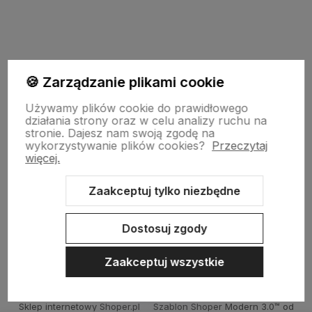
polityce prywatności
🍪 Zarządzanie plikami cookie
garden-lighting.pl
Używamy plików cookie do prawidłowego
działania strony oraz w celu analizy ruchu na
stronie.
Dajesz nam swoją zgodę na
wykorzystywanie plików cookies?
Przeczytaj
Obsługa klienta
więcej.
Zaakceptuj tylko niezbędne
Moje konto
Dostosuj zgody
Zaakceptuj wszystkie
Sklep internetowy Shoper.pl
Szablon Shoper Modern 3.0™
od