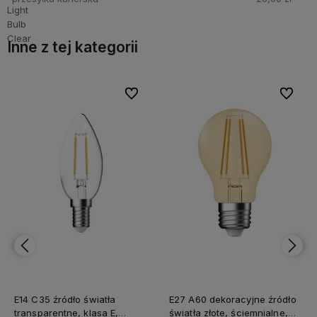
Inne z tej kategorii
bionych
bionych
Do ulubionych
Do ulubionych
Do ulubi
Do ulubi
E14 C35 źródło światła
E27 A60 dekoracyjne źródło
transparentne, klasa E,
światła złote, ściemnialne,