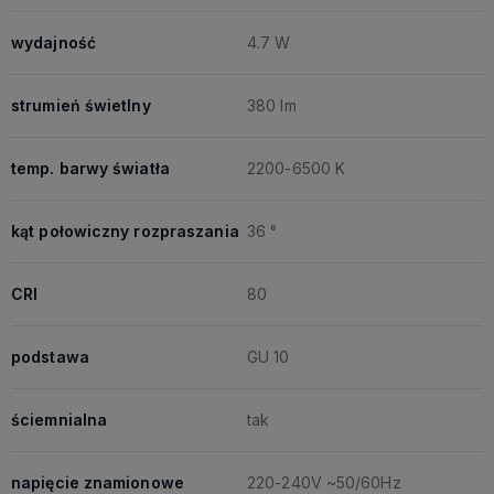
wydajność
4.7 W
strumień świetlny
380 lm
temp. barwy światła
2200-6500 K
kąt połowiczny rozpraszania
36 °
CRI
80
podstawa
GU 10
ściemnialna
tak
napięcie znamionowe
220-240V ~50/60Hz