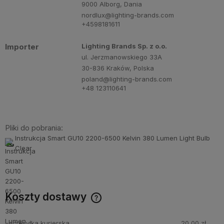
9000 Alborg, Dania
nordlux@lighting-brands.com
+4598181611
Importer
Lighting Brands Sp. z o.o.
ul. Jerzmanowskiego 33A
30-836 Kraków, Polska
poland@lighting-brands.com
+48 123110641
Pliki do pobrania:
Instrukcja Smart GU10 2200-6500 Kelvin 380 Lumen Light Bulb
Clear
Koszty dostawy
Cena nie zawiera ewentualnych kosztów płatności
przesyłka kurierska
20,00 zł