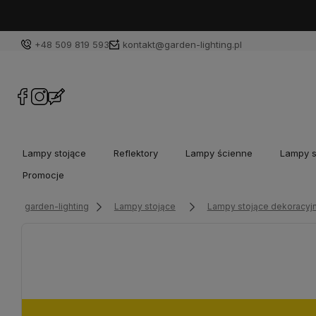
+48 509 819 593
kontakt@garden-lighting.pl
Lampy stojące
Reflektory
Lampy ścienne
Lampy s
Promocje
garden-lighting
Lampy stojące
Lampy stojące dekoracyj