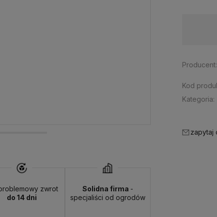
Dostępność:
duża ilość
Producent
Kod produk
Kategoria:
zapytaj
problemowy zwrot
Solidna firma
-
do 14 dni
specjaliści od ogrodów