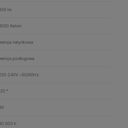
850 lm
3000 Kelvin
wersja natynkowa
wersja podłogowa
220-240V ~50/60Hz
120 °
90
30 000 h