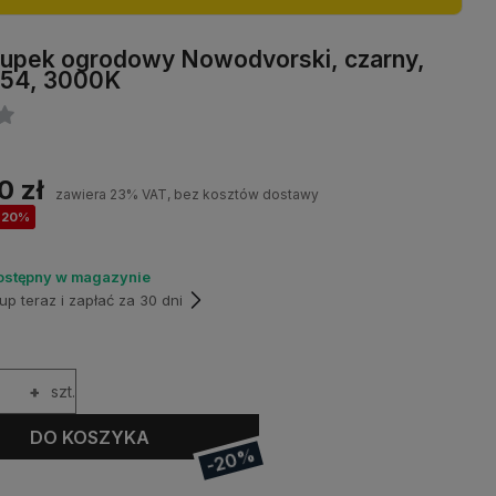
łupek ogrodowy Nowodvorski, czarny,
P54, 3000K
0 zł
zawiera 23% VAT, bez kosztów dostawy
-20%
ostępny w magazynie
p teraz i zapłać za 30 dni
+
szt.
DO KOSZYKA
-20%