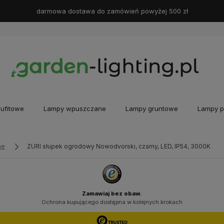
darmowa dostawa do zamówień powyżej 500 zł
ufitowe
Lampy wpuszczane
Lampy gruntowe
Lampy p
ne
ZURI słupek ogrodowy Nowodvorski, czarny, LED, IP54, 3000K