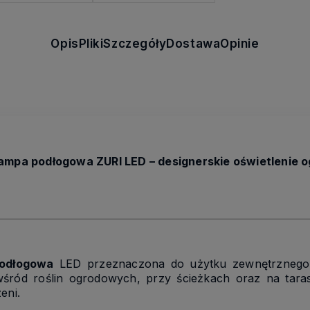
Opis
Pliki
Szczegóły
Dostawa
Opinie
mpa podłogowa ZURI LED – designerskie oświetlenie o
podłogowa
LED przeznaczona do użytku zewnętrznego, 
ę wśród roślin ogrodowych, przy ścieżkach oraz na taras
eni.