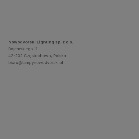
Nowodvorski Lighting sp. z o.o.
Bojemskiego 11
42-202 Częstochowa, Polska
biuro@lampynowodvorski.pl