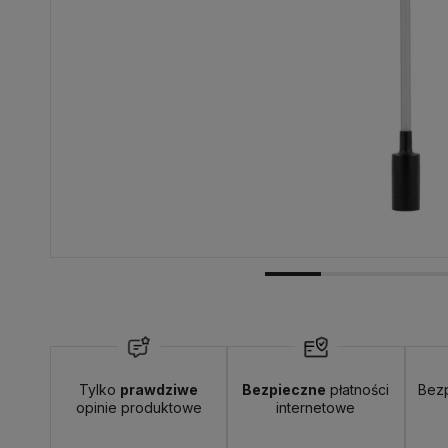
Dostawa:
20,00 zł
- przesyłka kurierska
Tylko
prawdziwe
Bezpieczne
płatności
Bez
opinie produktowe
internetowe