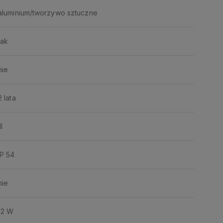
aluminium/tworzywo sztuczne
tak
nie
2 lata
II
IP 54
nie
12 W