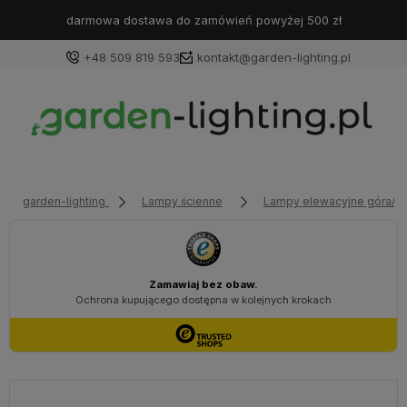
darmowa dostawa do zamówień powyżej 500 zł
+48 509 819 593
kontakt@garden-lighting.pl
Zaloguj się
Załóż konto
garden-lighting
Lampy ścienne
Lampy elewacyjne góra/dó
Wybierz coś dla siebie z naszej aktualnej oferty lub
zaloguj się, aby przywrócić dodane produkty do listy
z poprzedniej sesji.