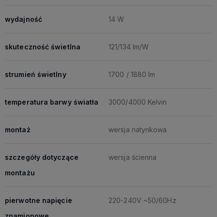
wydajność
14 W
skuteczność świetlna
121/134 lm/W
strumień świetlny
1700 / 1880 lm
temperatura barwy światła
3000/4000 Kelvin
montaż
wersja natynkowa
szczegóły dotyczące
wersja ścienna
montażu
pierwotne napięcie
220-240V ~50/60Hz
znamionowe