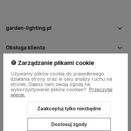
polityce prywatności
garden-lighting.pl
Obsługa klienta
🍪 Zarządzanie plikami cookie
Moje konto
Używamy plików cookie do prawidłowego
działania strony oraz w celu analizy ruchu na
stronie.
Dajesz nam swoją zgodę na
wykorzystywanie plików cookies?
Przeczytaj
więcej.
Zaakceptuj tylko niezbędne
Sklep internetowy Shoper.pl
Szablon Shoper Modern 3.0™
od
GrowCommerce
Dostosuj zgody