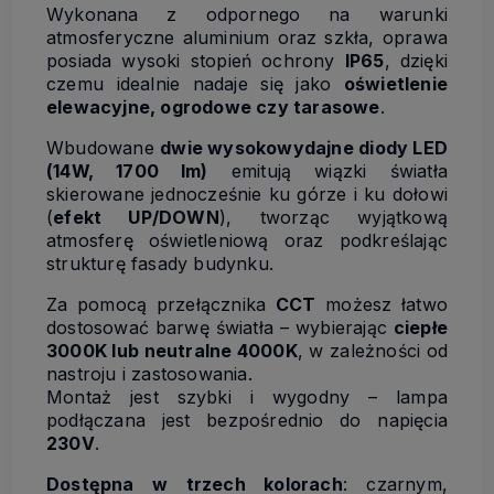
Wykonana z odpornego na warunki
atmosferyczne aluminium oraz szkła, oprawa
posiada wysoki stopień ochrony
IP65
, dzięki
czemu idealnie nadaje się jako
oświetlenie
elewacyjne, ogrodowe czy tarasowe
.
Wbudowane
dwie wysokowydajne diody LED
(14W, 1700 lm)
emitują wiązki światła
skierowane jednocześnie ku górze i ku dołowi
(
efekt UP/DOWN
), tworząc wyjątkową
atmosferę oświetleniową oraz podkreślając
strukturę fasady budynku.
Za pomocą przełącznika
CCT
możesz łatwo
dostosować barwę światła – wybierając
ciepłe
3000K lub neutralne 4000K
, w zależności od
nastroju i zastosowania.
Montaż jest szybki i wygodny – lampa
podłączana jest bezpośrednio do napięcia
230V
.
Dostępna w trzech kolorach
: czarnym,