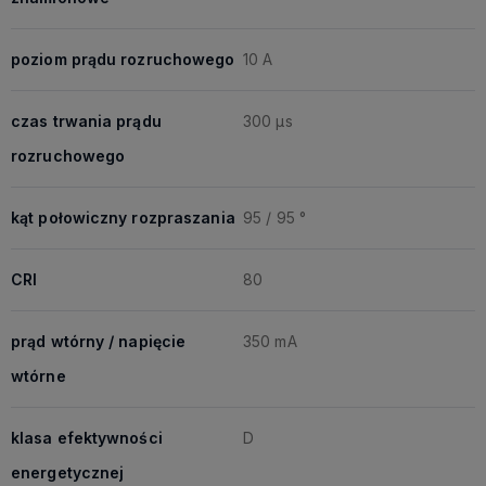
poziom prądu rozruchowego
10 A
czas trwania prądu
300 μs
rozruchowego
kąt połowiczny rozpraszania
95 / 95 °
CRI
80
prąd wtórny / napięcie
350 mA
wtórne
klasa efektywności
D
energetycznej