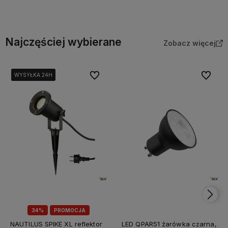
Najczęściej wybierane
Zobacz więcej
Do ulubionych
Do ulubi
WYSYŁKA 24H
WYSYŁKA 24H
WYSYŁKA 24H
34%
PROMOCJA
NAUTILUS SPIKE XL reflektor
LED QPAR51 żarówka czarna,