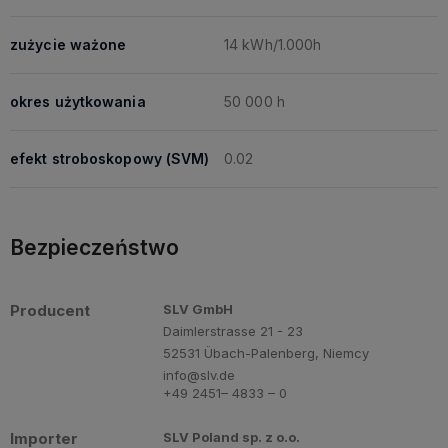
zużycie ważone
14 kWh/1.000h
okres użytkowania
50 000 h
efekt stroboskopowy (SVM)
0.02
Bezpieczeństwo
Producent
SLV GmbH
Daimlerstrasse 21 - 23
52531 Übach-Palenberg, Niemcy
info@slv.de
+49 2451– 4833 – 0
Importer
SLV Poland sp. z o.o.