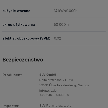
zużycie ważone
14 kWh/1.000h
okres użytkowania
50 000 h
efekt stroboskopowy (SVM)
0.02
Bezpieczeństwo
Producent
SLV GmbH
Daimlerstrasse 21 - 23
52531 Übach-Palenberg, Niemcy
info@slv.de
+49 2451– 4833 – 0
Importer
SLV Poland sp. z o.o.