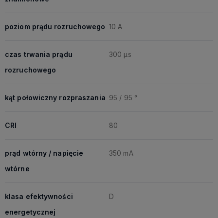
poziom prądu rozruchowego
10 A
czas trwania prądu
300 μs
rozruchowego
kąt połowiczny rozpraszania
95 / 95 °
CRI
80
prąd wtórny / napięcie
350 mA
wtórne
klasa efektywności
D
energetycznej