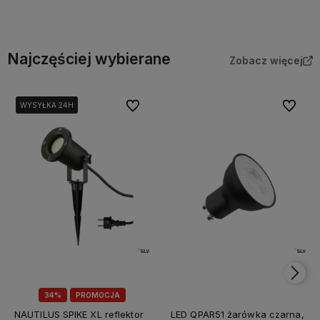
Najczęściej wybierane
Zobacz więcej
Do ulubionych
Do ulubi
WYSYŁKA 24H
WYSYŁKA 24H
WYSYŁKA 24H
34%
PROMOCJA
NAUTILUS SPIKE XL reflektor
LED QPAR51 żarówka czarna,