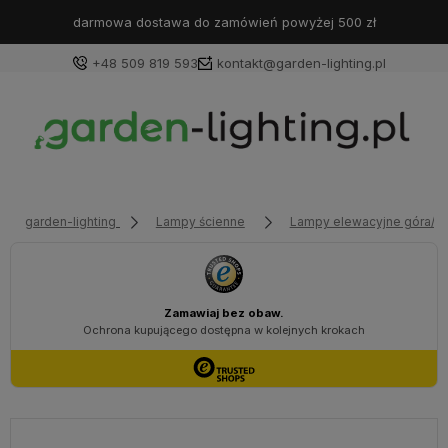
darmowa dostawa do zamówień powyżej 500 zł
+48 509 819 593
kontakt@garden-lighting.pl
Zaloguj się
Załóż konto
garden-lighting
Lampy ścienne
Lampy elewacyjne góra/dó
Wybierz coś dla siebie z naszej aktualnej oferty lub
zaloguj się, aby przywrócić dodane produkty do listy
z poprzedniej sesji.