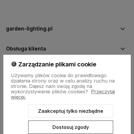
polityce prywatności
garden-lighting.pl
Obsługa klienta
🍪 Zarządzanie plikami cookie
Moje konto
Używamy plików cookie do prawidłowego
działania strony oraz w celu analizy ruchu na
stronie.
Dajesz nam swoją zgodę na
wykorzystywanie plików cookies?
Przeczytaj
więcej.
Zaakceptuj tylko niezbędne
Sklep internetowy Shoper.pl
Szablon Shoper Modern 3.0™
od
GrowCommerce
Dostosuj zgody