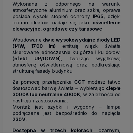
Wykonana z odpornego na warunki
atmosferyczne aluminium oraz szkła, oprawa
posiada wysoki stopień ochrony
IP65
, dzięki
czemu idealnie nadaje się jako
oświetlenie
elewacyjne, ogrodowe czy tarasowe
.
Wbudowane
dwie wysokowydajne diody LED
(14W, 1700 lm)
emitują wiązki światła
skierowane jednocześnie ku górze i ku dołowi
(
efekt UP/DOWN
), tworząc wyjątkową
atmosferę oświetleniową oraz podkreślając
strukturę fasady budynku.
Za pomocą przełącznika
CCT
możesz łatwo
dostosować barwę światła – wybierając
ciepłe
3000K lub neutralne 4000K
, w zależności od
nastroju i zastosowania.
Montaż jest szybki i wygodny – lampa
podłączana jest bezpośrednio do napięcia
230V
.
Dostępna w trzech kolorach
: czarnym,