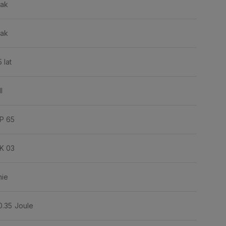
tak
tak
5 lat
II
IP 65
IK 03
nie
0.35 Joule