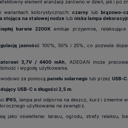
 efektowny element aranżacji zarówno w dzień, jak i po z
 wariantach kolorystycznych:
czarny
lub
brązowo-c
 stojąca na stalowej nodze
lub
niska lampa dekoracyj
iepłej barwie 2200K
emituje przyjemne, relaksujące 
gulację jasności
: 100%, 50% i 25%, co pozwala dopas
atorowi 3,7V / 4400 mAh
, ADEGAN może pracować 
obilność i wygodę użytkowania.
zewodowo za pomocą
panelu solarnego
lub przez
USB-C
adujący USB-C o długości 2,5 m
.
ści
IP65
, lampa jest odporna na deszcz, kurz i zmienne 
ałorocznego użytkowania na zewnątrz.
ię jako oświetlenie: tarasu, ogrodu, strefy relaksu, 