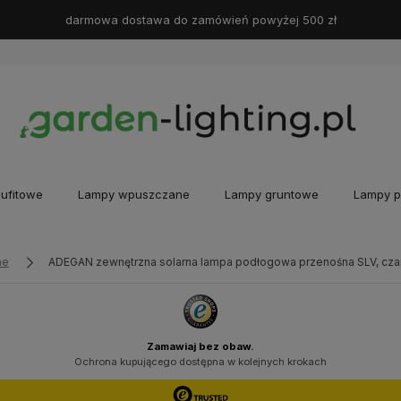
darmowa dostawa do zamówień powyżej 500 zł
ufitowe
Lampy wpuszczane
Lampy gruntowe
Lampy p
ne
ADEGAN zewnętrzna solarna lampa podłogowa przenośna SLV, czar