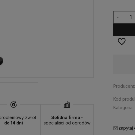
-
Dostępność:
duża ilość
Producent
Kod produk
Kategoria:
problemowy zwrot
Solidna firma
-
do 14 dni
specjaliści od ogrodów
zapytaj