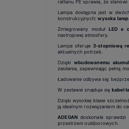
rattanu PE sprawia, że stanowi
Lampa dostępna jest w dwóch
konstrukcyjnych:
wysoka lampa
Zintegrowany moduł
LED o c
nastrojowej atmosfery.
Lampa oferuje
3-stopniową re
aktualnych potrzeb.
Dzięki
wbudowanemu akumul
zasilania, zapewniając pełną m
Ładowanie odbywa się: bezpr
W zestawie znajduje się
kabel ł
Dzięki wysokiej klasie szczelno
ją idealnym rozwiązaniem do c
ADEGAN
doskonale sprawdzi s
przestrzeni outdoorowych.