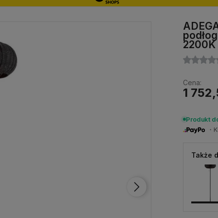
ADEGAN
podłog
2200K
Cena:
1 752,
Produkt d
・Ku
Także d