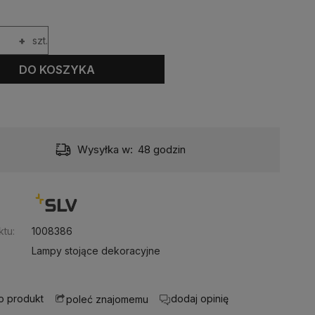
+
szt.
DO KOSZYKA
Wysyłka w:
48 godzin
:
tu:
1008386
Lampy stojące dekoracyjne
 o produkt
dodaj opinię
poleć znajomemu