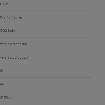
4.3 W
85 / 40 / 20 lm
2200 Kelvin
wersja przenośna
wersja podłogowa
80
tak
50 000 h