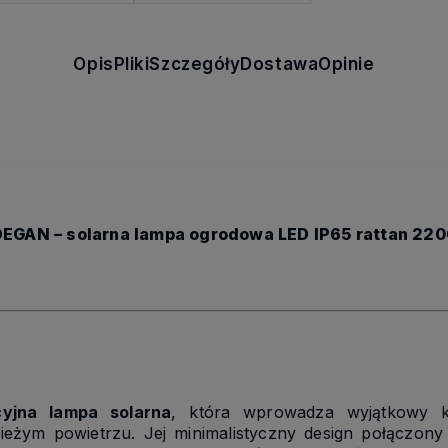
Opis
Pliki
Szczegóły
Dostawa
Opinie
EGAN – solarna lampa ogrodowa LED IP65 rattan 22
cyjna lampa solarna
, która wprowadza wyjątkowy k
żym powietrzu. Jej minimalistyczny design połączon