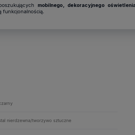
 poszukujących
mobilnego, dekoracyjnego oświetleni
 funkcjonalnością.
czarny
stal nierdzewna/tworzywo sztuczne