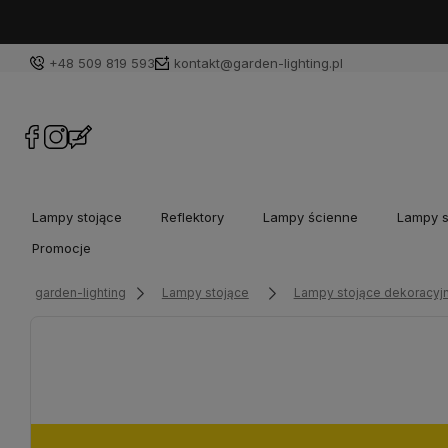
+48 509 819 593
kontakt@garden-lighting.pl
Lampy stojące
Reflektory
Lampy ścienne
Lampy s
Promocje
garden-lighting
Lampy stojące
Lampy stojące dekoracyj