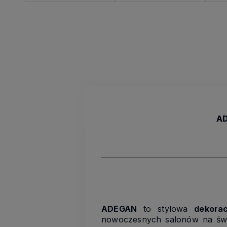
AD
ADEGAN
to stylowa
dekora
nowoczesnych salonów na świe